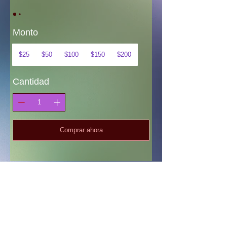
Monto
$25
$50
$100
$150
$200
Cantidad
Comprar ahora
tenthirtythreephotography@gmail.com