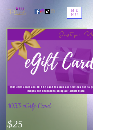
ME
NU
1033 eGift Card
$25